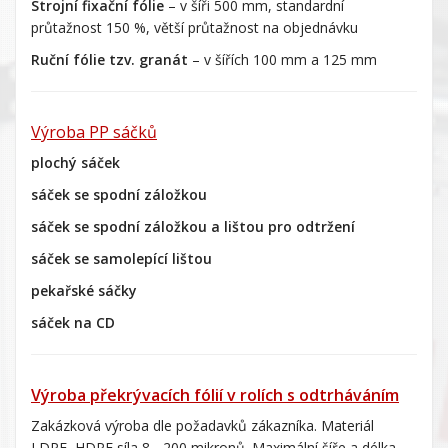
Strojní fixační fólie
– v šíři 500 mm, standardní
průtažnost 150 %, větší průtažnost na objednávku
Ruční fólie tzv. granát
– v šířích 100 mm a 125 mm
Výroba PP sáčků
plochý sáček
sáček se spodní záložkou
sáček se spodní záložkou a lištou pro odtržení
sáček se samolepící lištou
pekařské sáčky
sáček na CD
Výroba překrývacích fólií v rolích s odtrháváním
Zakázková výroba dle požadavků zákazníka. Materiál
LDPE, HDPE síla 8 - 200 mikronů. Maximální šíře a délka