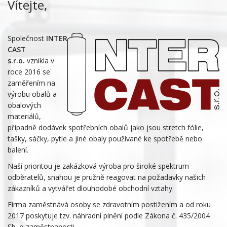
Vítejte,
Společnost
INTER
CAST
s.r.o.
vznikla v
roce 2016 se
zaměřením na
výrobu obalů a
obalových
materiálů,
případně dodávek spotřebních obalů jako jsou stretch fólie,
tašky, sáčky, pytle a jiné obaly používané ke spotřebě nebo
balení.
Naší prioritou je zakázková výroba pro široké spektrum
odběratelů, snahou je pružně reagovat na požadavky našich
zákazníků a vytvářet dlouhodobé obchodní vztahy.
Firma zaměstnává osoby se zdravotním postižením a od roku
2017 poskytuje tzv. náhradní plnění podle Zákona č. 435/2004
Sb. o zaměstnanosti.