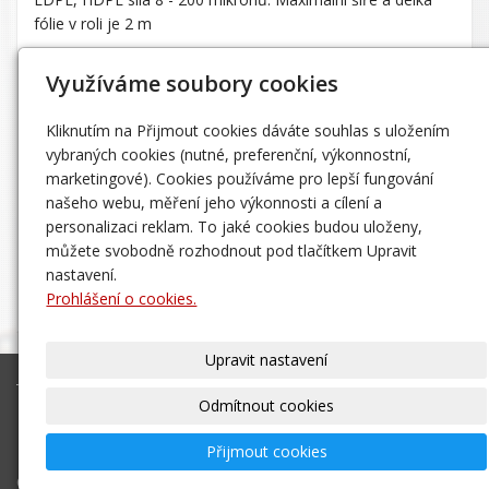
fólie v roli je 2 m
Využíváme soubory cookies
Jednorázové rukavice
Kliknutím na Přijmout cookies dáváte souhlas s uložením
Vinylové rukavice představují alternativu latexových rukavic
vybraných cookies (nutné, preferenční, výkonnostní,
především pro uživatele, kteří jsou alergičtí na přírodní
marketingové). Cookies používáme pro lepší fungování
latex. Vhodné pro použití v potravinářských provozech.
našeho webu, měření jeho výkonnosti a cílení a
Naše nabídka obsahuje jednorázové rukavice:
personalizaci reklam. To jaké cookies budou uloženy,
Latexové
můžete svobodně rozhodnout pod tlačítkem Upravit
Vinilové
nastavení.
Nitrilové
Prohlášení o cookies.
Upravit nastavení
Zásady zpracování a ochrany
Všeobecné obchodní
Odmítnout cookies
osobních údajů
podmínky
Přijmout cookies
Copyright (C) INTER CAST s.r.o.